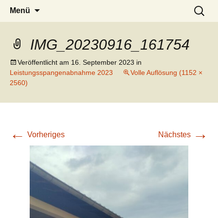
Zum
Suchen
Menü
Inhalt
nach:
springen
IMG_20230916_161754
Veröffentlicht am
16. September 2023
in
Leistungsspangenabnahme 2023
Volle Auflösung (1152 ×
2560)
←
→
Vorheriges
Nächstes