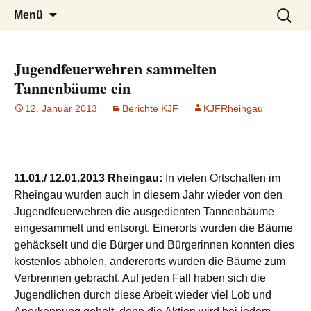
Zum
Suchen
Menü
Inhalt
nach:
springen
Jugendfeuerwehren sammelten
Tannenbäume ein
12. Januar 2013
Berichte KJF
KJFRheingau
11.01./ 12.01.2013 Rheingau:
In vielen Ortschaften im
Rheingau wurden auch in diesem Jahr wieder von den
Jugendfeuerwehren die ausgedienten Tannenbäume
eingesammelt und entsorgt. Einerorts wurden die Bäume
gehäckselt und die Bürger und Bürgerinnen konnten dies
kostenlos abholen, andererorts wurden die Bäume zum
Verbrennen gebracht. Auf jeden Fall haben sich die
Jugendlichen durch diese Arbeit wieder viel Lob und