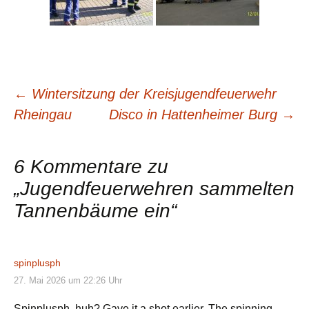
Beitragsnavigation
←
Wintersitzung der Kreisjugendfeuerwehr
Rheingau
Disco in Hattenheimer Burg
→
6 Kommentare zu
„
Jugendfeuerwehren sammelten
Tannenbäume ein
“
spinplusph
27. Mai 2026 um 22:26 Uhr
Spinplusph, huh? Gave it a shot earlier. The spinning