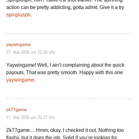
action can be pretty addicting, gotta admit. Give it a try
spinplusph
.
yaywingame
27. Mai 2026 um 22:26 Uhr
Yaywingame! Well, I ain’t complaining about the quick
payouts. That was pretty smooth. Happy with this one
yaywingame
.
zk77game
27. Mai 2026 um 22:27 Uhr
Zk77game… Hmm, okay, I checked it out. Nothing too
flashy, but it does the job. Solid if you’re looking for