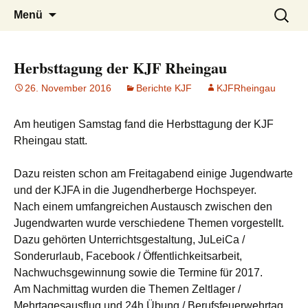
Zum
Suchen
Menü
Inhalt
nach:
springen
Herbsttagung der KJF Rheingau
26. November 2016
Berichte KJF
KJFRheingau
Am heutigen Samstag fand die Herbsttagung der KJF
Rheingau statt.
Dazu reisten schon am Freitagabend einige Jugendwarte
und der KJFA in die Jugendherberge Hochspeyer.
Nach einem umfangreichen Austausch zwischen den
Jugendwarten wurde verschiedene Themen vorgestellt.
Dazu gehörten Unterrichtsgestaltung, JuLeiCa /
Sonderurlaub, Facebook / Öffentlichkeitsarbeit,
Nachwuchsgewinnung sowie die Termine für 2017.
Am Nachmittag wurden die Themen Zeltlager /
Mehrtagesausflug und 24h Ü
bung / Berufsfeuerwehrtag