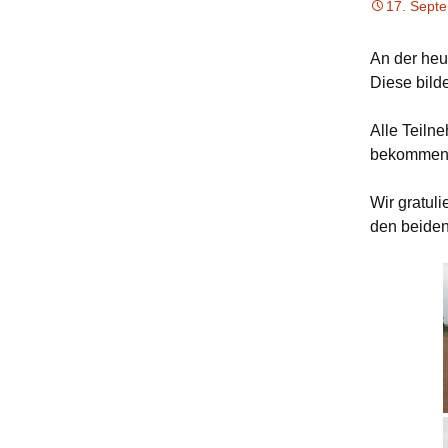
17. Sept
Chronik
An der heu
Diese bild
Alle Teiln
bekommen
Wir gratul
den beiden