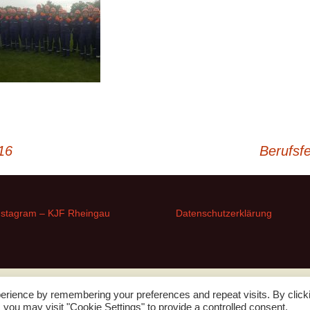
16
Berufsf
nstagram – KJF Rheingau
Datenschutzerklärung
erience by remembering your preferences and repeat visits. By click
Datenschutzerklärung
Stolz präsentiert von WordPress
 you may visit "Cookie Settings" to provide a controlled consent.