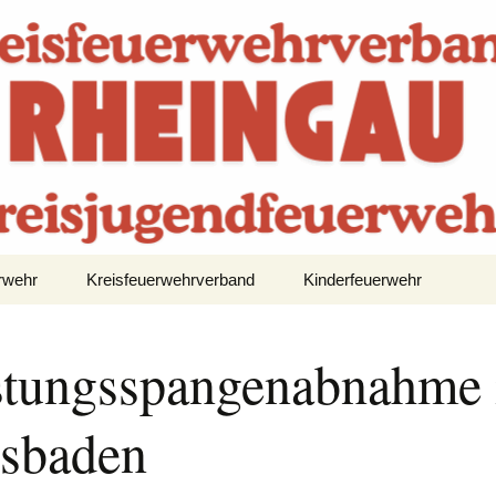
rwehr
Kreisfeuerwehrverband
Kinderfeuerwehr
Aktuelles
Aktuelles
stungsspangenabnahme 
Feuerwehren
Kinderfeuerwehren
sbaden
Feuerlöschtrainer
ren
Chronik