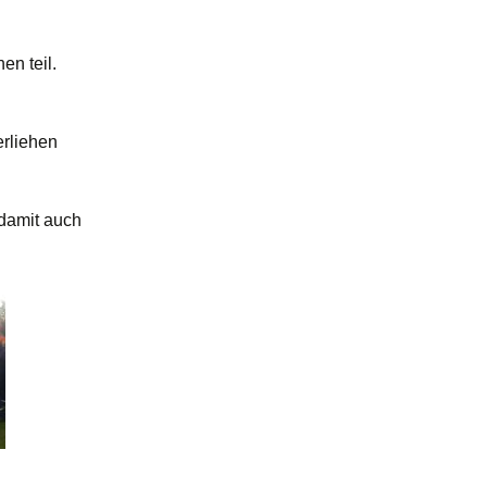
n teil.
erliehen
 damit auch