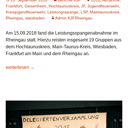
15. September 2018
Berichte KJF
2018
,
Abnahme
,
Frankfurt
,
Geisenheim
,
Hochtaunuskreis
,
JF
,
Jugendfeuerwehr
,
Kreisjugendfeuerwehr
,
Leistungsspange
,
LSP
,
Maintaunuskreis
,
Rheingau
,
wiesbaden
Admin KJFRheingau
Am 15.09.2018 fand die Leistungsspangenabnahme im
Rheingau statt. Hierzu reisten insgesamt 19 Gruppen aus
dem Hochtaunuskreis, Main-Taunus-Kreis, Wiesbaden,
Frankfurt am Main und dem Rheingau an.
Leistungsspangenabnahme 2018
weiterlesen
→