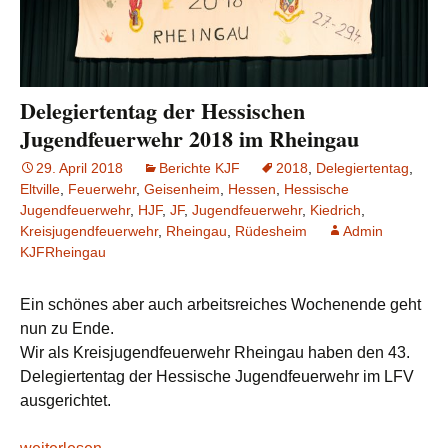
Delegiertentag der Hessischen
Jugendfeuerwehr 2018 im Rheingau
29. April 2018
Berichte KJF
2018
,
Delegiertentag
,
Eltville
,
Feuerwehr
,
Geisenheim
,
Hessen
,
Hessische
Jugendfeuerwehr
,
HJF
,
JF
,
Jugendfeuerwehr
,
Kiedrich
,
Kreisjugendfeuerwehr
,
Rheingau
,
Rüdesheim
Admin
KJFRheingau
Ein schönes aber auch arbeitsreiches Wochenende geht
nun zu Ende.
Wir als Kreisjugendfeuerwehr Rheingau haben den 43.
Delegiertentag der Hessische Jugendfeuerwehr im LFV
ausgerichtet.
Delegiertentag der Hessischen Jugendfeuerwehr 2018 im R