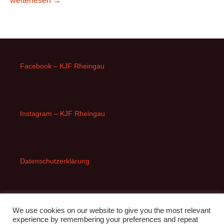
weiterlesen
→
Facebook – KJF Rheingau
Instagram – KJF Rheingau
Datenschutzerklärung
Impressum
We use cookies on our website to give you the most relevant
experience by remembering your preferences and repeat