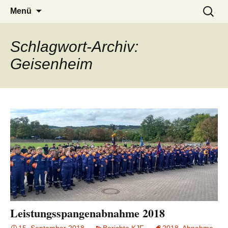
Zum
Suchen
Menü
Inhalt
nach:
springen
Schlagwort-Archiv:
Geisenheim
Leistungsspangenabnahme 2018