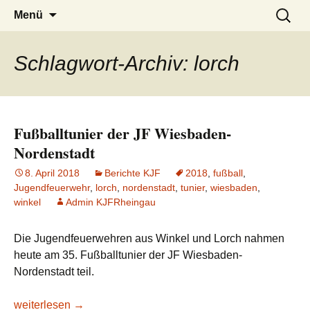
Zum
Suchen
Menü
Inhalt
nach:
springen
Schlagwort-Archiv: lorch
Fußballtunier der JF Wiesbaden-
Nordenstadt
8. April 2018
Berichte KJF
2018
,
fußball
,
Jugendfeuerwehr
,
lorch
,
nordenstadt
,
tunier
,
wiesbaden
,
winkel
Admin KJFRheingau
Die Jugendfeuerwehren aus Winkel und Lorch nahmen
heute am 35. Fußballtunier der JF Wiesbaden-
Nordenstadt teil.
Fußballtunier der JF Wiesbaden-Nordenstadt
weiterlesen
→