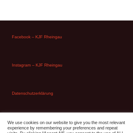
Facebook – KJF Rheingau
Instagram – KJF Rheingau
Datenschutzerklärung
Impressum
We use cookies on our website to give you the most relevant
experience by remembering your preferences and repeat