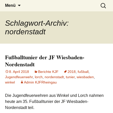
Zum
Suchen
Menü
Inhalt
nach:
springen
Schlagwort-Archiv:
nordenstadt
Fußballtunier der JF Wiesbaden-
Nordenstadt
8. April 2018
Berichte KJF
2018
,
fußball
,
Jugendfeuerwehr
,
lorch
,
nordenstadt
,
tunier
,
wiesbaden
,
winkel
Admin KJFRheingau
Die Jugendfeuerwehren aus Winkel und Lorch nahmen
heute am 35. Fußballtunier der JF Wiesbaden-
Nordenstadt teil.